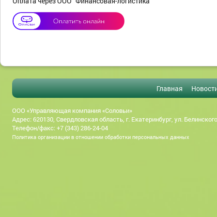
Оплата через ООО "Финансовая-логистика"
Главная
Новост
ООО «Управляющая компания «Соловьи»
Адрес: 620130, Свердловская область, г. Екатеринбург, ул. Белинского
Телефон/факс: +7 (343) 286-24-04
Политика организации в отношении обработки персональных данных