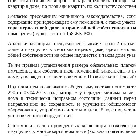
При этом возникает вопрос – как распределить расходы н
квартир в доме, по площади квартир, по количеству собств
Согласно требованиям жилищного законодательства, со
содержание принадлежащего ему помещения, а также участв
соразмерно своей доле в праве общей собственности н
помещения (пункт 1 статьи 158 ЖК РФ).
Аналогичная норма предусмотрена также частью 2 статьи
общего имущества в многоквартирном доме, бремя которых
общей собственности на общее имущество в таком доме указ
Те же правила установления размера обязательных платеж
имущества, для собственников помещений закреплены в п
доме, утвержденных постановлением Правительства Российс
Под понятием «содержание общего имущества» понимаются
290 от 03.04.2013 года, которым утвержден минимальный 
дома в технически исправном состоянии (данный переч
направленные на сохранность и улучшение общедомовог
оборудования, устройство системы видеонаблюдения, устан
установленного оборудования.
Системный анализ приведенных выше норм позволяет сд
имущества в многоквартирном доме (включая обязательные