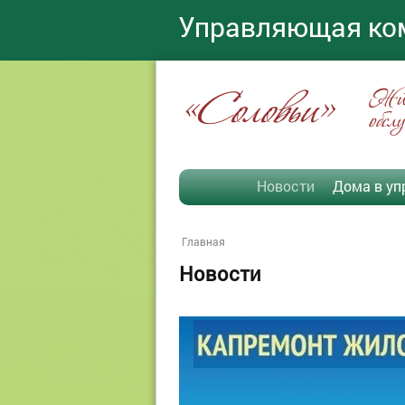
Управляющая ко
«Соловьи»
Жил
обсл
Новости
Дома в уп
Главная
Новости