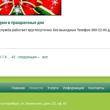
ерии в праздничные дни
лужба работает круглосуточно, без выходных Телефон 380-22-00 до
6
7
8
…
42
следующая→
все
Главная
Новости
Услуги
Информация
Контакты
Екатеринбург, ул. Белинского, дом 222, оф. 43