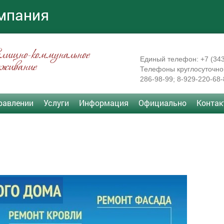
мпания
ищно-коммунальное
Единый телефон: +7 (34
уживание
Телефоны круглосуточной
286-98-99;
8-929-220-68-
равлении
Услуги
Информация
Официально
Конта