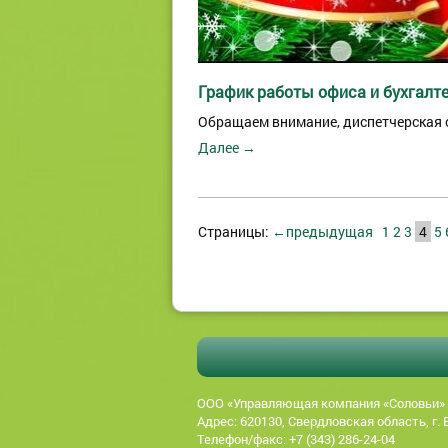
График работы офиса и бухгалт
Обращаем внимание, диспетчерская с
Далее →
Страницы:
←предыдущая
1
2
3
4
5
ООО «Управляющая компания «Соловьи»
Адрес: 620130, Свердловская область, г. 
Телефон/факс: +7 (343) 286-24-04