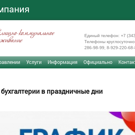
мпания
ищно-коммунальное
Единый телефон: +7 (34
уживание
Телефоны круглосуточной
286-98-99;
8-929-220-68-
равлении
Услуги
Информация
Официально
Конта
 бухгалтерии в праздничные дни