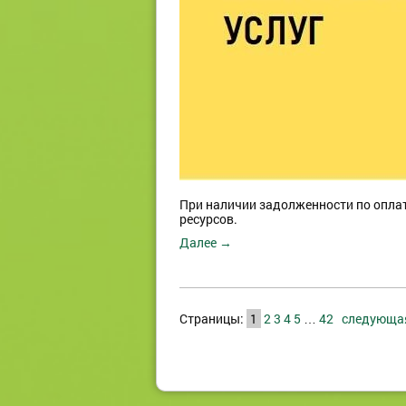
При наличии задолженности по опла
ресурсов.
Далее →
Страницы:
1
2
3
4
5
…
42
следующ